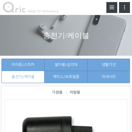
충전기/케이블
이어폰/스피커
셀카봉/삼각대
생활가전
충전기/케이블
케이스/보호필름
악세서리
가정용
차량용