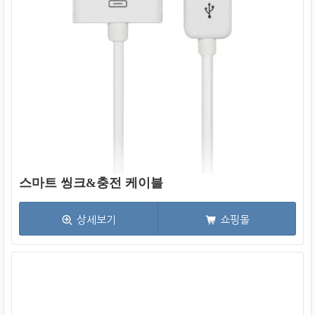
스마트 씽크&충전 케이블
상세보기
쇼핑몰