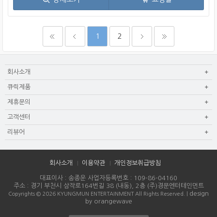
1
2
회사소개
큐릭제품
제휴문의
고객센터
리뷰어
회사소개
이용약관
개인정보취급방침
대표이사 : 송종운 사업자등록번호 : 109-86-04160
주소 : 경기 부천시 삼작로164번길 38 (내동), 2층 (주)경문엔터테인먼트
design
Copyrights © 2026 KYUNGMUN ENTERTAINMENT All Rights Reserved. |
by orangewave