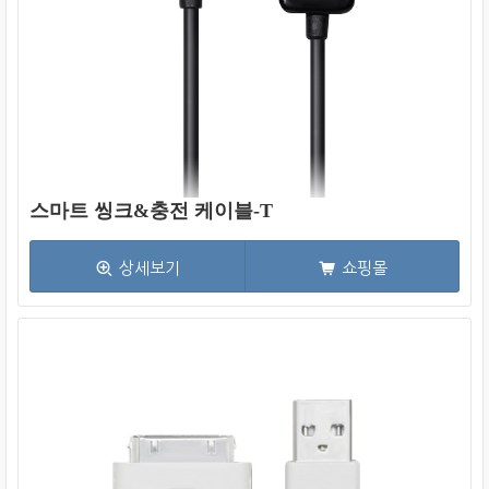
스마트 씽크&충전 케이블-T
상세보기
쇼핑몰