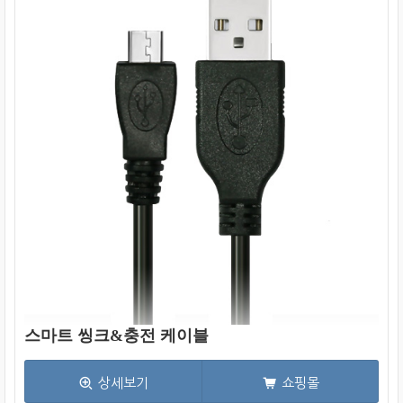
스마트 씽크&충전 케이블
상세보기
쇼핑몰