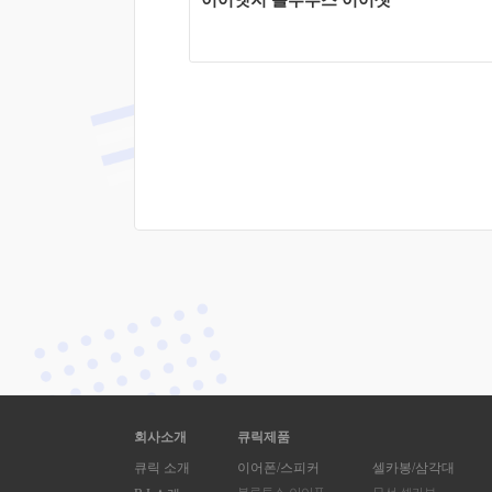
이어엣지 블루투스 이어셋
회사소개
큐릭제품
큐릭 소개
이어폰/스피커
셀카봉/삼각대