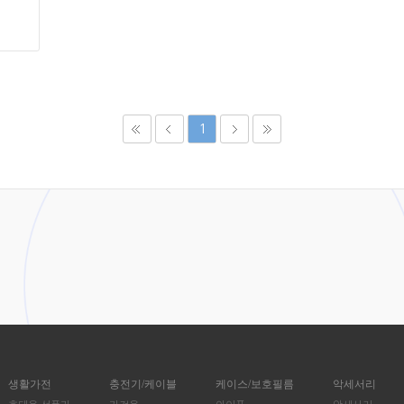
1
생활가전
충전기/케이블
케이스/보호필름
악세서리