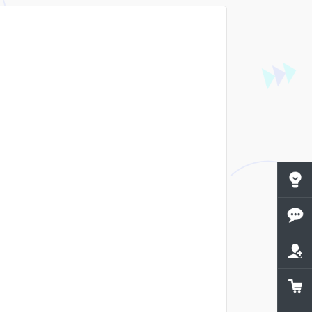
공지사
1:1문
제휴문
쇼핑