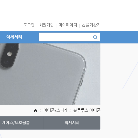
로그인
회원가입
마이페이지
즐겨찾기
악세서리
이어폰/스피커
블루투스 이어폰
케이스/보호필름
악세서리