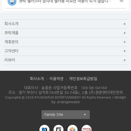
큐릭 셀카스타 삼각대 셀카봉 리모컨 작동이 되지 않습니다.
회사소개
큐릭제품
제휴문의
고객센터
리뷰어
회사소개
이용약관
개인정보취급방침
대표이사 : 송종운 사업자등록번호 : 109-86-04160
주소 : 경기 부천시 삼작로164번길 38 (내동), 2층 (주)경문엔터테인먼트
design
Copyrights © 2026 KYUNGMUN ENTERTAINMENT All Rights Reserved. |
by orangewave
Family Site