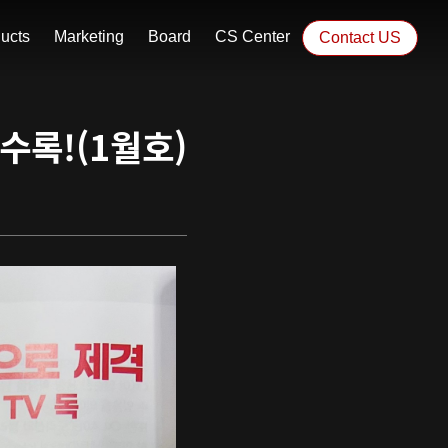
ucts
Marketing
Board
CS Center
Contact US
 수록!(1월호)