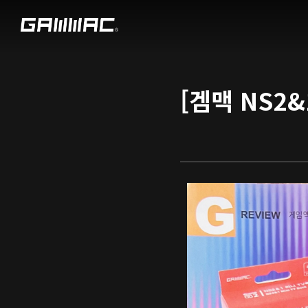
[겜맥 NS2&